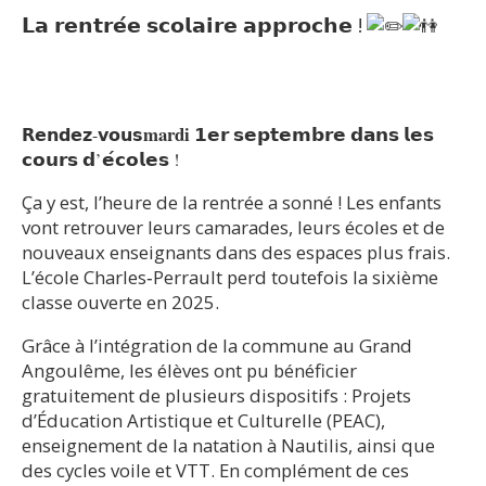
𝗟𝗮 𝗿𝗲𝗻𝘁𝗿𝗲́𝗲 𝘀𝗰𝗼𝗹𝗮𝗶𝗿𝗲 𝗮𝗽𝗽𝗿𝗼𝗰𝗵𝗲 !
mardi
𝟭𝗲𝗿 𝘀𝗲𝗽𝘁𝗲𝗺𝗯𝗿𝗲 𝗱𝗮𝗻𝘀 𝗹𝗲𝘀
𝗥𝗲𝗻𝗱𝗲𝘇-𝘃𝗼𝘂𝘀
𝗰𝗼𝘂𝗿𝘀 𝗱’𝗲́𝗰𝗼𝗹𝗲𝘀 !
Ça y est, l’heure de la rentrée a sonné ! Les enfants
vont retrouver leurs camarades, leurs écoles et de
nouveaux enseignants dans des espaces plus frais.
L’école Charles‑Perrault perd toutefois la sixième
classe ouverte en 2025.
Grâce à l’intégration de la commune au Grand
Angoulême, les élèves ont pu bénéficier
gratuitement de plusieurs dispositifs : Projets
d’Éducation Artistique et Culturelle (PEAC),
enseignement de la natation à Nautilis, ainsi que
des cycles voile et VTT. En complément de ces