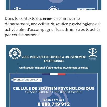
Dans le contexte 𝐝𝐞𝐬 𝐜𝐫𝐮𝐞𝐬 𝐞𝐧 𝐜𝐨𝐮𝐫𝐬 sur le
département, 𝐮𝐧𝐞 𝐜𝐞𝐥𝐥𝐮𝐥𝐞 𝐝𝐞 𝐬𝐨𝐮𝐭𝐢𝐞𝐧 𝐩𝐬𝐲𝐜𝐡𝐨𝐥𝐨𝐠𝐢𝐪𝐮𝐞 est
activée afin d’accompagner les administrés touchés
par cet événement.