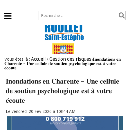
Accueil
Plan de site
Vous êtes là :
Accueil
\
Gestion des risques
\
𝐈𝐧𝐨𝐧𝐝𝐚𝐭𝐢𝐨𝐧𝐬 𝐞𝐧
𝐂𝐡𝐚𝐫𝐞𝐧𝐭𝐞 – 𝐔𝐧𝐞 𝐜𝐞𝐥𝐥𝐮𝐥𝐞 𝐝𝐞 𝐬𝐨𝐮𝐭𝐢𝐞𝐧 𝐩𝐬𝐲𝐜𝐡𝐨𝐥𝐨𝐠𝐢𝐪𝐮𝐞 𝐞𝐬𝐭 𝐚̀ 𝐯𝐨𝐭𝐫𝐞
𝐞́𝐜𝐨𝐮𝐭𝐞
𝐈𝐧𝐨𝐧𝐝𝐚𝐭𝐢𝐨𝐧𝐬 𝐞𝐧 𝐂𝐡𝐚𝐫𝐞𝐧𝐭𝐞 – 𝐔𝐧𝐞 𝐜𝐞𝐥𝐥𝐮𝐥𝐞
𝐝𝐞 𝐬𝐨𝐮𝐭𝐢𝐞𝐧 𝐩𝐬𝐲𝐜𝐡𝐨𝐥𝐨𝐠𝐢𝐪𝐮𝐞 𝐞𝐬𝐭 𝐚̀ 𝐯𝐨𝐭𝐫𝐞
𝐞́𝐜𝐨𝐮𝐭𝐞
Le vendredi 20 Fév 2026 à 10h44 AM