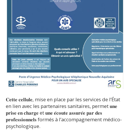
𝐂𝐞𝐭𝐭𝐞 𝐜𝐞𝐥𝐥𝐮𝐥𝐞, mise en place par les services de l’État
en lien avec les partenaires sanitaires, permet 𝐮𝐧𝐞
𝐩𝐫𝐢𝐬𝐞 𝐞𝐧 𝐜𝐡𝐚𝐫𝐠𝐞 et 𝐮𝐧𝐞 𝐞́𝐜𝐨𝐮𝐭𝐞 𝐚𝐬𝐬𝐮𝐫𝐞́𝐞 𝐩𝐚𝐫 𝐝𝐞𝐬
𝐩𝐫𝐨𝐟𝐞𝐬𝐬𝐢𝐨𝐧𝐧𝐞𝐥𝐬 formés à l’accompagnement médico-
psychologique.