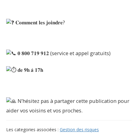
𝐂𝐨𝐦𝐦𝐞𝐧𝐭 𝐥𝐞𝐬 𝐣𝐨𝐢𝐧𝐝𝐫𝐞?
𝟎 𝟖𝟎𝟎 𝟕𝟏𝟗 𝟗𝟏𝟐 (service et appel gratuits)
𝐝𝐞 𝟗𝐡 𝐚̀ 𝟏𝟕𝐡
N’hésitez pas à partager cette publication pour
aider vos voisins et vos proches.
Les categories associées :
Gestion des risques