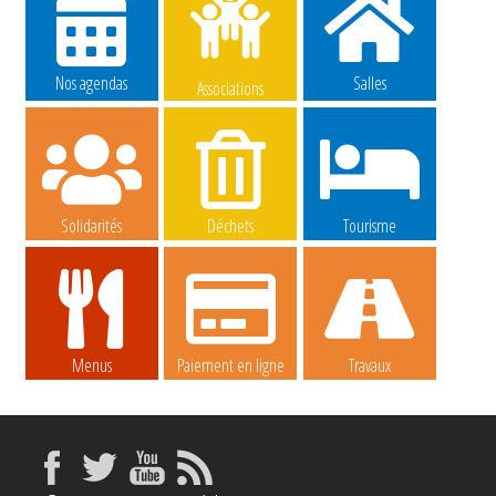
Nos agendas
Salles
Associations
Solidarités
Déchets
Tourisme
Menus
Paiement en ligne
Travaux