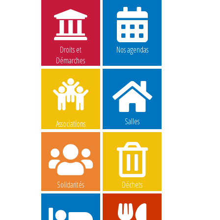
Droits et
Nos agendas
Démarches
Salles
Associations
Solidarités
Déchets