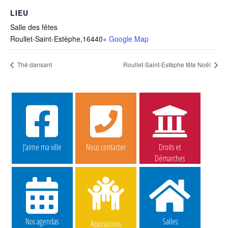
LIEU
Salle des fêtes
Roullet-Saint-Estèphe
,
16440
+ Google Map
Thé dansant
Roullet-Saint-Estèphe fête Noël
J’aime ma ville
Nous contacter
Droits et
Démarches
Nos agendas
Salles
Associations