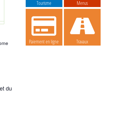
Tourisme
Menus
Paiement en ligne
Travaux
rome
u
et du