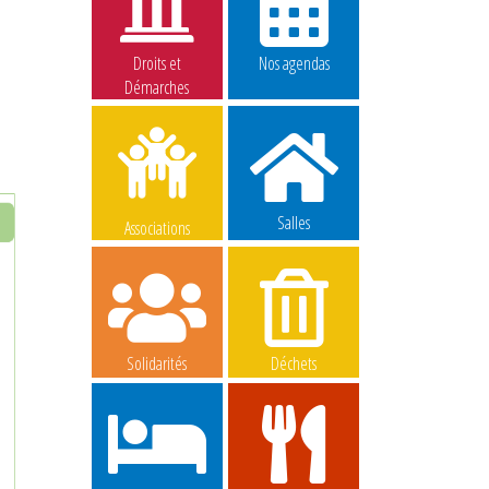
Droits et
Nos agendas
Démarches
Salles
Associations
Solidarités
Déchets