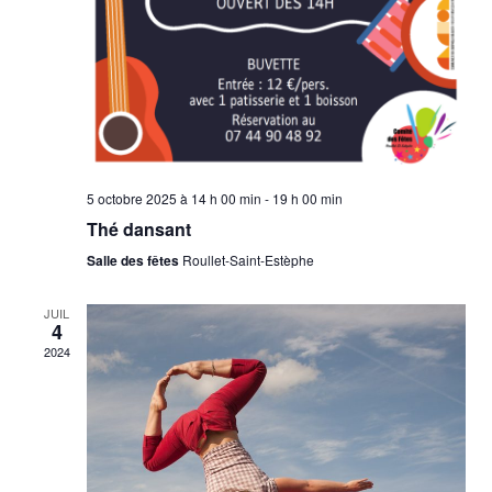
r
s
c
É
o
v
n
è
n
s
e
5 octobre 2025 à 14 h 00 min
-
19 h 00 min
u
m
Thé dansant
l
e
Salle des fêtes
Roullet-Saint-Estèphe
t
n
JUIL
a
t
4
2024
t
i
o
n