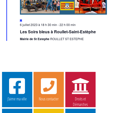
Mis
en
6 juillet 2023 à 18 h 30 min
-
22 h 00 min
avant
Les Soirs bleus à Roullet-Saint-Estèphe
Mairie de St Estephe
ROULLET ST ESTEPHE
J’aime ma ville
Nous contacter
Droits et
Démarches