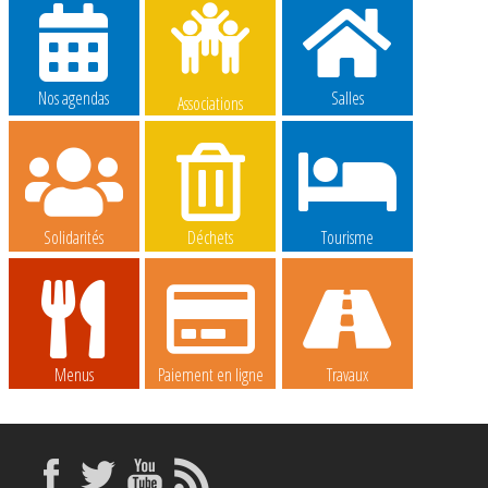
Nos agendas
Salles
Associations
Solidarités
Déchets
Tourisme
Menus
Paiement en ligne
Travaux