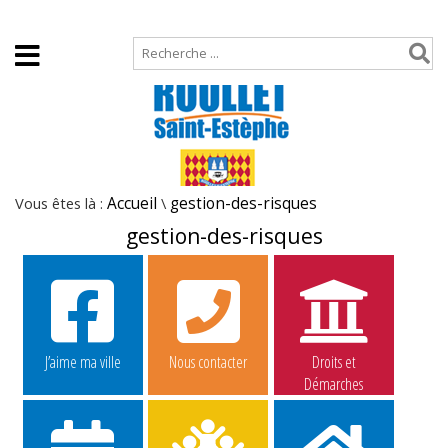
Accueil
Plan de site
Vous êtes là :
Accueil
\
gestion-des-risques
gestion-des-risques
J’aime ma ville
Nous contacter
Droits et
Démarches