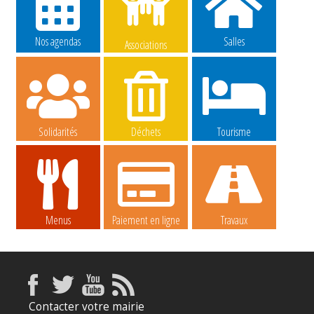
Nos agendas
Salles
Associations
Solidarités
Déchets
Tourisme
Menus
Paiement en ligne
Travaux
Contacter votre mairie