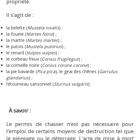
propriété.
Il s’agit de :
la belette (
Mustela nivalis
) ;
la fouine (
Martes foina
) ;
la martre (
Martes martes
) ;
le putois (
Mustela putorius
) ;
le renard (
Vulpes vulpes
) ;
le corbeau freux (
Corvus frugilegus
) ;
la corneille noire (
Corvus corone corone
) ;
la pie bavarde (
Pica pica
), le geai des chênes (
Garrulus
glandarius
) ;
l’étourneau sansonnet (
Sturnus vulgaris
).
À savoir :
Le permis de chasser n’est pas nécessaire pour
l’emploi de certains moyens de destruction tel que
le piégeage ou le déterrage. L’acte de mise à mort