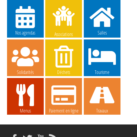
Nos agendas
Salles
Associations
Solidarités
Déchets
Tourisme
Menus
Paiement en ligne
Travaux