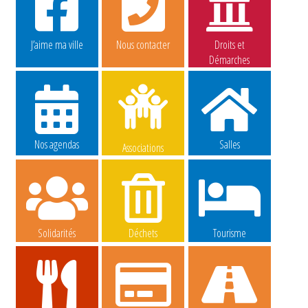
J’aime ma ville
Nous contacter
Droits et
Démarches
Nos agendas
Salles
Associations
Solidarités
Déchets
Tourisme