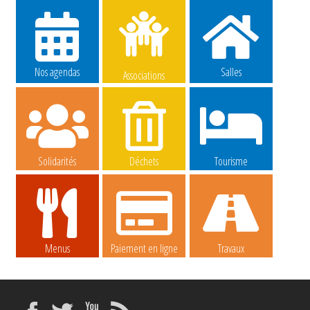
Nos agendas
Salles
Associations
Solidarités
Déchets
Tourisme
Menus
Paiement en ligne
Travaux