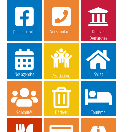
J’aime ma ville
Nous contacter
Droits et
Démarches
Nos agendas
Salles
Associations
Solidarités
Déchets
Tourisme