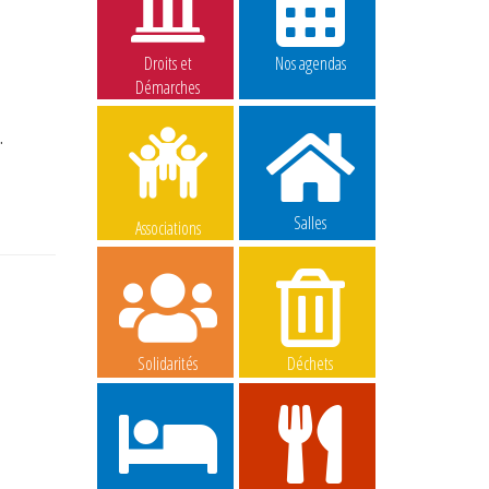
Droits et
Nos agendas
Démarches
.
Salles
Associations
Solidarités
Déchets