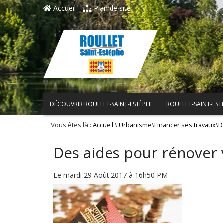
Accueil
Plan de site
DÉCOUVRIR ROULLET-SAINT-ESTÈPHE
ROULLET-SAINT-EST
Vous êtes là :
\
\
\
Accueil
Urbanisme
Financer ses travaux
D
Des aides pour rénover 
Le mardi 29 Août 2017 à 16h50 PM