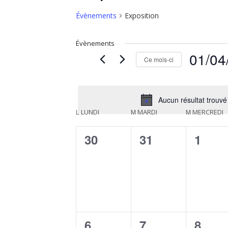
Évènements
Exposition
Évènements
01/04
Ce mois-ci
Sélectionne
une
date.
Aucun résultat trouvé
C
L
LUNDI
M
MARDI
M
MERCREDI
a
0
0
0
30
31
1
l
évènement,
évènement,
évène
e
n
d
r
0
0
0
6
7
8