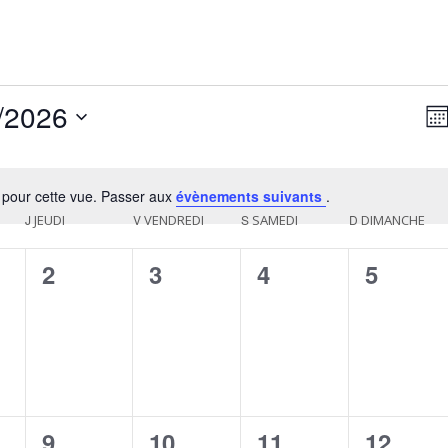
/2026
N
Mo
a
a
z
v
v
 pour cette vue. Passer aux
évènements suivants
.
i
Notice
i
J
JEUDI
V
VENDREDI
S
SAMEDI
D
DIMANCHE
g
g
a
0
0
0
0
2
3
4
5
a
t
ment,
évènement,
évènement,
évènement,
évènem
i
t
o
i
o
n
0
0
0
0
9
10
11
12
e