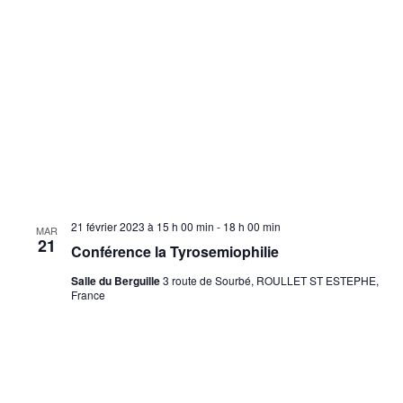
n
è
n
s
e
u
m
l
e
t
n
a
t
t
21 février 2023 à 15 h 00 min
-
18 h 00 min
MAR
i
21
Conférence la Tyrosemiophilie
o
Salle du Berguille
3 route de Sourbé, ROULLET ST ESTEPHE,
France
n
s