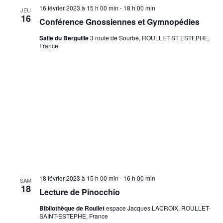
v
i
16 février 2023 à 15 h 00 min
-
18 h 00 min
JEU
i
16
g
Conférence Gnossiennes et Gymnopédies
g
a
Salle du Berguille
3 route de Sourbé, ROULLET ST ESTEPHE,
France
a
t
i
t
o
i
n
o
d
n
e
p
v
u
a
e
r
18 février 2023 à 15 h 00 min
-
16 h 00 min
SAM
s
18
Lecture de Pinocchio
c
É
Bibliothèque de Roullet
espace Jacques LACROIX, ROULLET-
o
v
SAINT-ESTEPHE, France