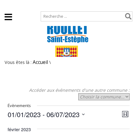
Accueil
Plan de site
Vous êtes là :
Accueil
\
Accéder aux évènements d'une autre commune :
Évènements
01/01/2023
 - 
06/07/2023
N
N
Liste
Sélectionnez
a
a
une
février 2023
v
date.