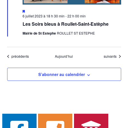
Mis
en
6 juillet 2023 à 18 h 30 min
-
22 h 00 min
avant
Les Soirs bleus à Roullet-Saint-Estèphe
Mairie de St Estephe
ROULLET ST ESTEPHE
Évènements
Évènements
précédents
Aujourd’hui
suivants
S’abonner au calendrier