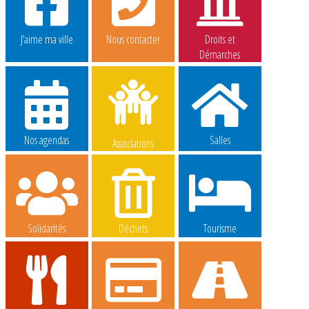
J’aime ma ville
Nous contacter
Droits et
Démarches
Nos agendas
Salles
Associations
Solidarités
Déchets
Tourisme