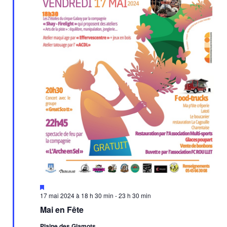
Mis
en
17 mai 2024 à 18 h 30 min
-
23 h 30 min
avant
Mai en Fête
Plaine des Glamots