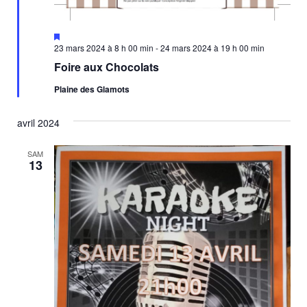
n
è
n
s
Mis
en
23 mars 2024 à 8 h 00 min
-
24 mars 2024 à 19 h 00 min
e
u
avant
Foire aux Chocolats
m
l
Plaine des Glamots
e
t
n
avril 2024
a
t
SAM
t
13
i
o
n
s