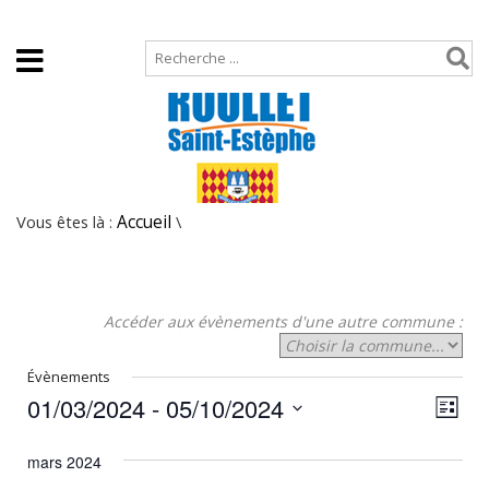
Accueil
Plan de site
Vous êtes là :
Accueil
\
Accéder aux évènements d'une autre commune :
Évènements
01/03/2024
 - 
05/10/2024
N
N
Liste
Sélectionnez
a
a
une
mars 2024
v
date.