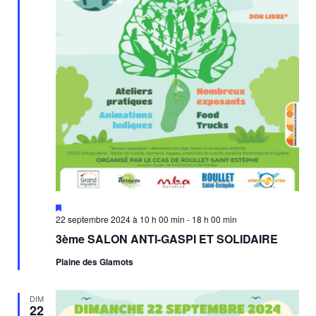
Mis
en
22 septembre 2024 à 10 h 00 min
-
18 h 00 min
avant
3ème SALON ANTI-GASPI ET SOLIDAIRE
Plaine des Glamots
DIM
22