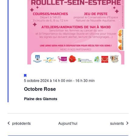
Mis
en
5 octobre 2024 à 14 h 00 min
-
16 h 30 min
avant
Octobre Rose
Plaine des Glamots
Évènements
Évènements
précédents
Aujourd’hui
suivants